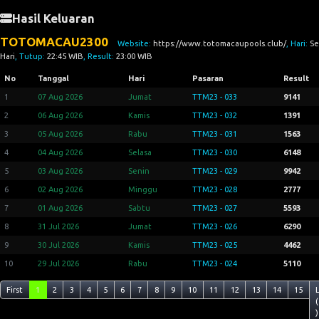
Hasil Keluaran
TOTOMACAU2300
Website:
https://www.totomacaupools.club/
, Hari:
Se
Hari
, Tutup:
22:45 WIB
, Result:
23:00 WIB
No
Tanggal
Hari
Pasaran
Result
1
07 Aug 2026
Jumat
TTM23 - 033
9141
2
06 Aug 2026
Kamis
TTM23 - 032
1391
3
05 Aug 2026
Rabu
TTM23 - 031
1563
4
04 Aug 2026
Selasa
TTM23 - 030
6148
5
03 Aug 2026
Senin
TTM23 - 029
9942
6
02 Aug 2026
Minggu
TTM23 - 028
2777
7
01 Aug 2026
Sabtu
TTM23 - 027
5593
8
31 Jul 2026
Jumat
TTM23 - 026
6290
9
30 Jul 2026
Kamis
TTM23 - 025
4462
10
29 Jul 2026
Rabu
TTM23 - 024
5110
First
1
2
3
4
5
6
7
8
9
10
11
12
13
14
15
(
)