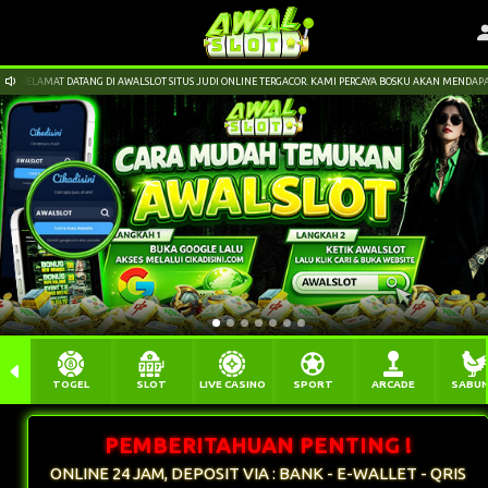
SELAMAT DATANG DI AWALSLOT SITUS JUDI ONLINE TERGACOR. KAMI PERCAYA BOSKU AKAN MEND
TOGEL
SLOT
LIVE CASINO
SPORT
ARCADE
SABU
PEMBERITAHUAN PENTING !
ONLINE 24 JAM, DEPOSIT VIA : BANK - E-WALLET - QRIS